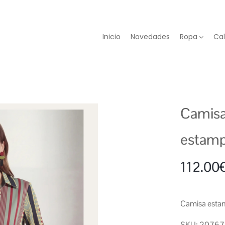
Inicio
Novedades
Ropa
Ca
Camisa
estam
112.00
Camisa estam
SKU: 20767