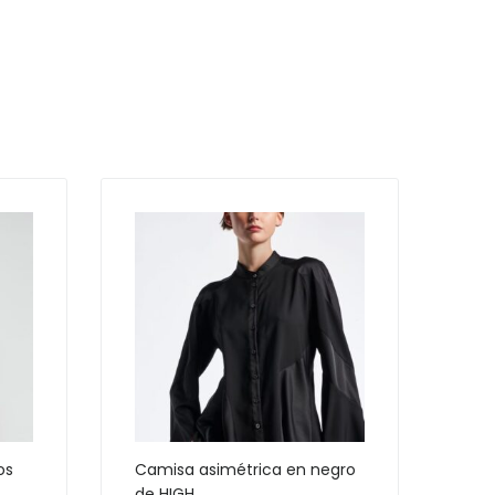
os
Camisa asimétrica en negro
de HIGH